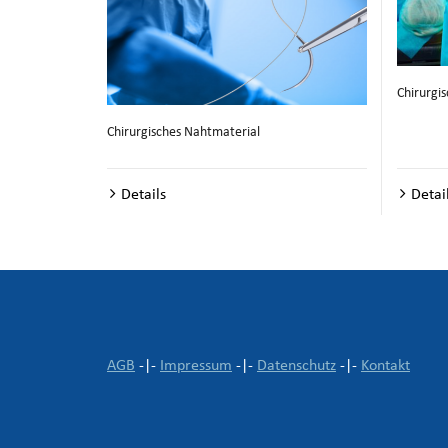
Chirurgi
Chirurgisches Nahtmaterial
Details
Detai
AGB
-|-
Impressum
-|-
Datenschutz
-|-
Kontakt